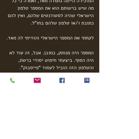
המזכירה הייתה נחמדה מאד, ואמרה כי כל 
מה שיש ברשותם הוא את המספר טלפון 
הישראלי שהיה לסטודנטים שלהם, ואין להם 
כתובת ו/או טלפון שלהם בחו"ל.
לקחתי את המספר הישראלי והודיתי לה מאד.
המספר היה מנותק, כמובן. אבל, זה עוד לא 
היה הסוף. ביצעתי חיפוש יסודי ברשת, 
והטלפון הזה הוביל לעמוד "פייסבוק". 
בעמוד זה הופיע פרסום של אירוע מתנדבים 
של הקיבוץ מלפני מספר חודשים. דף 
הפייסבוק של הקיבוץ היה מתויג באירוע.
בחיפוש ברשימת חברי הקבוצה, מצאתי ג'ני 
אחת בלבד.
שלחתי לאורית את התמונה שלה, עם קישור 
ל"פייסבוק". אורית הייתה בהלם והגיבה 
בשמחה– "זו היא!"