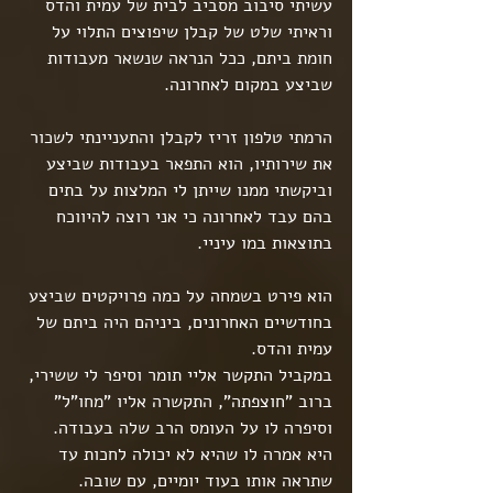
עשיתי סיבוב מסביב לבית של עמית והדס 
וראיתי שלט של קבלן שיפוצים התלוי על 
חומת ביתם, ככל הנראה שנשאר מעבודות 
שביצע במקום לאחרונה.
הרמתי טלפון זריז לקבלן והתעניינתי לשכור 
את שירותיו, הוא התפאר בעבודות שביצע 
וביקשתי ממנו שייתן לי המלצות על בתים 
בהם עבד לאחרונה כי אני רוצה להיווכח 
בתוצאות במו עיניי.
הוא פירט בשמחה על כמה פרויקטים שביצע 
בחודשיים האחרונים, ביניהם היה ביתם של 
עמית והדס.
במקביל התקשר אליי תומר וסיפר לי ששירי, 
ברוב "חוצפתה", התקשרה אליו "מחו"ל" 
וסיפרה לו על העומס הרב שלה בעבודה. 
היא אמרה לו שהיא לא יכולה לחכות עד 
שתראה אותו בעוד יומיים, עם שובה.