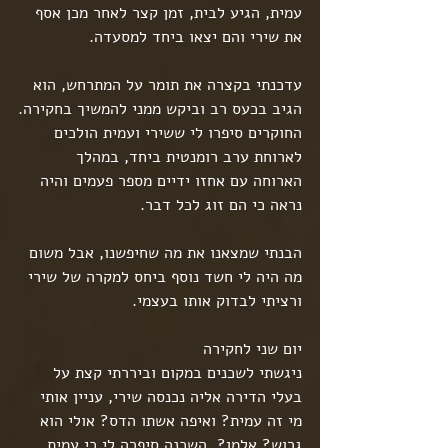
עמית, הגיע לבית, זמן קצר לאחר מכן אסף 
את שירי והם יצאו ביחד למסעדה.
עדכנתי בקצרה את תומר על המתרחש, הוא 
הגיב בכעס רב וביקש ממני להמשיך בחקירה.
החוקרים סיפרו לי ששירי ועמית הולכים 
לארוחת ערב רומנטית ביחד, במהלך 
הארוחה עם אחזו ידיים מספר פעמים והיה 
נראה כי הם זוג לכל דבר.
הבנתי שמצאנו את מה שחיפשנו, אבל משום 
מה היה לי חשד נוסף ביחס למקרה של שירי 
ורציתי לבדוק אותו בעצמי.
יום שני לחקירה
ניגשתי לשכנים במקום וביררתי קצת על 
בעלי הדירה אליה נכנסה שירי, עניין אותי 
מי זה עמית? ואיפה אשתו הדס? אולי הוא 
גרוש? אלמן?. השכנה סיפרה לי כי עמית 