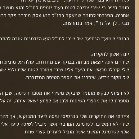
ט 1
תומר סיפר כי שירי צריכה לטוס בעוד יומיים לחו"ל והוא חושב 
אחריה. הסברתי לתומר שמעקב בחו"ל הוא עסק מורכב ויקר הרבה
ט 1
מבין, לך על זה", אמר בנחרצות.
ט 1
ט 1
הבנתי שמועד הנסיעה של שירי לחו"ל הוא הזדמנות טובה להתח
יום ראשון לחקירה:
ט 1
שירי נראתה יוצאת מביתה בבוקר עם מזוודות, עולה על מונית ו
שלי קיבלו מראש את היעד אליו שירי אמורה לטוס אליו ולפי שע
של מקור מידע, איתרנו את מספר הטיסה המדוברת.
ט 1
לא רציתי לבקש מתומר שיבקש משירי את מספר הטיסה, שכן הו
מספרת לו את מספרי הטיסות ולכן אם לפתע ישאל אותה, זה עלו
ט 1
ציידתי את החוקרים שלי בכרטיסי טיסה ליעד המבוקש, אך מהר 
ט 1
שירי לא המשיכה לטרמינל המרכזי אשר מוביל לטיסה ליעד אליו
אלא לטרמינל המשני אשר מוביל ליעדים קצרי טווח.