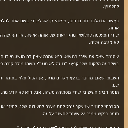
ט 1
לחלוטין.
ט 1
ט 1
כאשר הם הלכו יחד ברחוב, מישהי קראה לשירי בשם אחר לחלוטי
אותה.
ט 1
שירי התעלמה לחלוטין מהקריאות של אותה אישה, אך האישה ה
לא מגיבה אליה.
ט 1
שתומר שאל את שירי בנושא, היא אמרה שאין לה מושג מי זו ה
ט 1
בשלב זה הלקוח שלי קפץ: "נו זה לא מוזר? משהו מוזר קורה פ
ט 1
ט 1
השבתי שאכן מדובר ברצף מקרים מוזר, אך הכול תלוי בתומר ו
שם.
ט 1
ט 1
תומר הביע חשש כי שירי מסתירה משהו, אבל הוא לא יודע מה.
ט 1
ט 1
הסברתי לתומר שמעקב יוכל לתת מענה לחשדות שלו, לחיוב או ל
ט 1
תומר ביקש ממני 24 שעות לחשוב על זה.
ט 1
ט 1
ט 1
למחרת הוא כבר שלח לי הודעה: "טוב בוא נלך על זה".