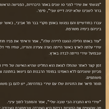
"פגשתי את שירי לפני 10 שנים באתר היכרויות, הפגי
ברור לשנינו שלא יהיה דייט שני", סיפר.
עברו כחודשיים והם נפגשו באופן מקרי בבר תל אביבי, כאשר שנ
ביניהם כימיה מטורפת.
"עוד באותו הלילה הגענו לדירה שלה", אמר וראיתי את פניו חוזר
שירי עלתה לארץ כאשר הייתה נערה צעירה והוריה, שחיו חיי דל
שבפועל שירי הייתה לבדה בארץ.
זמן קצר לאחר שהחלו לצאת הוא החליט שהיא האישה של חייו ו
מכיוון ששניהם ללא האמינו במוסד הרבנות הם נישאו בחתונה צנו
משותפים.
תומר תיאר את הזוגיות שלו עם שירי כמדהימה, יש להם בן משותף,
"שירי היא החברה הכי טובה שלי", אמר והסתכל לתוך עיני.
מה שהעצים את הזוגיות בניהם היא העובדה שבמסגרת העבודה של