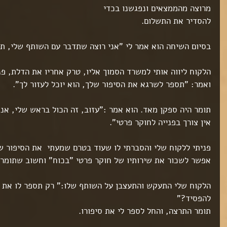
מרוצה מהממצאים ונפגשנו בכדי 
להסדיר את התשלום.
בסיום השיחה הוא אמר לי "אני רוצה שתדבר עם השותף שלי, תו
הלקוח ליווה אותי למשרד הסמוך אליו, טרק אחריו את הדלת, פנ
ואמר: "תספר לשרגא את הסיפור שלך, הוא יוכל לעזור לך".
תומר היה ספקן מאד. הוא אמר :"עזוב, זה הכול בראש שלי, אנ
אין צורך בפנייה לחוקר פרטי".
פניתי ללקוח שלי והסברתי לו שעוד בטרם שמעתי  את הסיפור ש
אפשר לשכור את שירותיו של חוקר פרטי "בכוח" וחשוב שתומר 
הלקוח שלי התעקש והתעצבן על השותף שלו:" רק תספר לו את ה
להפסיד?"
תומר התרצה, והחל לספר לי את סיפורו.