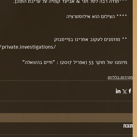
***תודה רבה לטל חגי & אביעד קפויה על עריכת התוכן.
**** הצילום הוא אילוסטרציה
** מוזמנים לעקוב אחרינו בפייסבוק
rivate.investigations/
מיומנו של חוקר 53 (אפריל 2017) : "חיים בהשאלה"
חקירות כלליות
תגובות