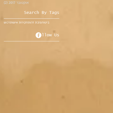
אוקטובר 2017
(2)
2 פוסטים
Search By Tags
ביטוח
גניבת זהות
חקירות אישות
רכוש
Follow Us