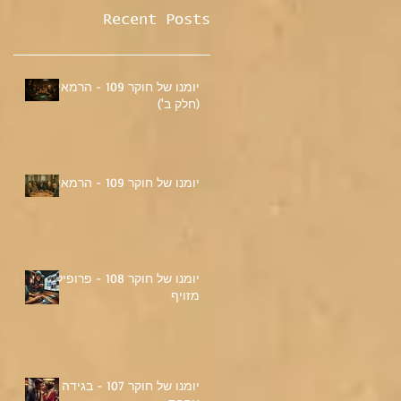
Recent Posts
יומנו של חוקר 109 - הרמאי
(חלק ב')
יומנו של חוקר 109 - הרמאי
יומנו של חוקר 108 - פרופיל
מזויף
יומנו של חוקר 107 - בגידה