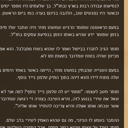
לנסיעות עבודה רבות בארץ ובחו"ל. כך שלעתים היו מספר ימים 
וכאשר היו נפגשים שוב, הלהבה בניהם בערה כמו ביום הראשון.
בפעם הראשונה שתומר הרגיש שמשהו מוזר היה שחבר שלו סיפר 
בזמן שתומר ידע שהיא באותו הזמן בנסיעת עסקים בחו"ל.
תומר הגיב לחברו בביטול ואמר לו שהוא בטוח מתבלבל. הוא אפ
מכיוון שהיה בטוח שמדובר בטעות ותו לא.
בפעם השנייה שהבחין במשהו מוזר, הייתה כאשר באחד הימים ב
שלה פתוח לידו והוא זיהה בתוך התיק טלפון נייד נוסף.
תומר חשב לעצמו: "ממתי יש לה טלפון נייד נוסף? למה אני לא 
שאל את שירי בנוגע לזה, והיא השיבה בצורה די רגועה שמדובר
ט 1
ט 1
אשר שכחה אותו אצלה והיא צריכה להחזיר אותו אליה".
ט 1
ט 1
ההסבר נשמע לו הגיוני, מה גם שהוא האמין לשירי בלב שלם.
ט 1
תומר העיד על עצמו שהוא בחור תמים, אבל המקרה השלישי איר