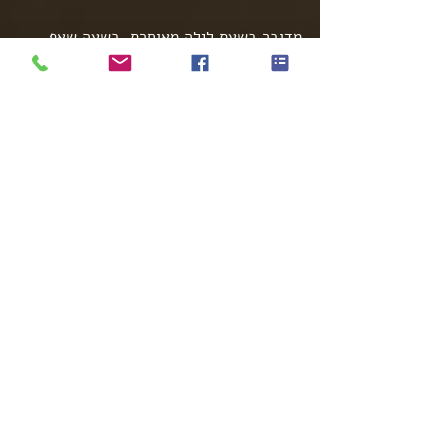
מדובר בשעת לילה מאוחרת, בשעה שאף 
אחד מעובדי החברה לא אמור להיות במקום.
עם המידע הזה חזרתי למחרת אל אביב, 
כאשר הפעם הוא הפך להיות החשוד המרכזי.
אמנם לא היה בידי את המספר רישוי של 
הרכב, אבל הבנתי כי ככל הנראה אביב עזר 
לפורצים להיכנס לעסק שלו על מנת לקבל 
פיצוי מחברת הביטוח.
אמרתי לו שכדאי לו שיודה בחלק שלו 
בעניין, מכיוון שאני מחזיק בסרטון בו רואים 
את הרכב שלו חונה מחוץ לעסק.