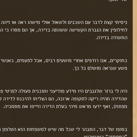
ט 1
ט 1
ט 1
ניסיתי קצת לדבר עם השכנים ולשאול אולי מישהו ראה או זיהה 
לחילופין את הגברת הקשישה ששהתה בדירה, אך הם מסרו כי הם
ט 1
החשודה בדירה.
ט 1
כחוקרים, אנו רודפים אחרי פושעים רבים, אבל לפעמים, כאנשי
ט 1
פשע שנראה מושלם כל כך.
ט 1
ט 1
היה לי ברור שלגנבים היו מידע מודיעני ותוכנית פעולה לפרטי פ
ט 1
ט 1
שהדירה תהיה ריקה לתקופה ארוכה, הם הצליחו להיכנס לדירה לל
ט 1
מפתח), ואף ידעו מראש מיהי בעלת הדירה וזייפו את מסמכיה.
ט 1
ט 1
ט 1
בסופו של דבר, התבהר לי שכל מה שיש למשפחות הוא הטלפון ה
ט 1
ט 1
"המתחזה" באינטרנט.