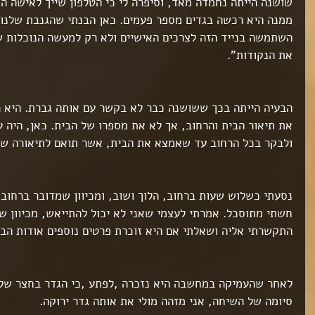
שושנה הייתה נחמדה מאד, וסיפרה לי כי הטלפון שייך לאישה המ
ממנה היא רכשה בגדים מספר פעמים. כאן הבנתי שהגנבת שלנו 
השתמשה בנייד הזה לצרכים האישיים ולא רק למעשה הנוכלות ש
את הנקודות".
הבעיה הייתה בכך ששושנה כבר לא בקשר עם אותה גברת. היא ר
את תיאור הבית והרחוב, אך לא את מספרו של הבית. כאן, היה ע
ולבקר בכל הרחוב עד שאמצא את הבית, אשר תואם לתיאורה של
נסעתי כשלוש שעות ברחוב, הלוך ושוב, ומכיוון שמדובר ברחוב 
חשתי מתוסכל. אמרתי לעצמי שאני לא יכול להתייאש, מכיוון ש
התקשרתי אליה ושאלתי אם היא זוכרת פרטים נוספים אודות הבי
לאחר שהעמיקה במחשבה היא נזכרה ,לפתע ,כי הגדר בחצר של ע
סיומה של השיחה, אני מזהה מולי את אותה גדר ירוקה.