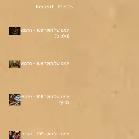
Recent Posts
יומנו של חוקר 109 - הרמאי
(חלק ב')
יומנו של חוקר 109 - הרמאי
יומנו של חוקר 108 - פרופיל
מזויף
יומנו של חוקר 107 - בגידה