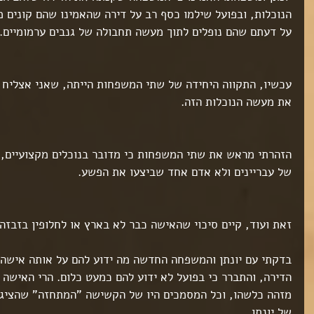
הנוכלות, ובפועל שילמו כסף רב על דירה שהאמינו שהם קונים מ
על דעתם שהם נופלים לתוך מעשה תחבולה של גנבים ערמומיים.
עכשיו, התקווה היחידה של שתי המשפחות הייתה, שאני אצליח
את מעשה הנוכלות הזה.
הזהרתי מראש את שתי המשפחות כי מדובר בנוכלים מקצועיים, ו
של עבריינים ולא אדם אחד שביצעו את הפשע.
זאת ועוד, קיים סיכוי שהאישה כבר לא בארץ או לחלופין בזבזה
ט 1
ט 1
בדקתי עם יונתן והמשפחה החדשה מה ידוע להם על אותה אישה
ט 1
הדירה, והתברר כי בפועל לא ידוע להם כמעט כלום. הרי האישה
ט 1
מזהה כלשהו, וכל המסמכים היו של הקשישה "המתחזה" שהציגה
ט 1
של יונתן.