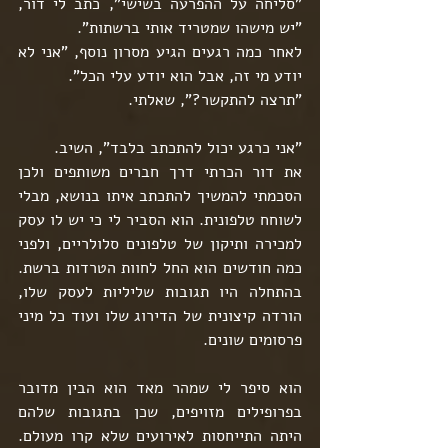
"סליחה על ההפרעה בשישי", כתב לי דור, 
"יש מישהו שמטריד אותי ברשתות".
לאחר כמה רגעים הגיע מסרון נוסף, "אני לא 
יודע מי זה, אבל הוא יודע עלי הכל".
"תרצה להתקשר?", שאלתי.
"אני כרגע יכול להתכתב בלבד", השיב.
את דור הכרתי דרך חברים משותפים ולכן 
הסכמתי להמשיך להתכתב איתו בנושא, מבלי 
לשוחח טלפונית. הוא הסביר לי כי יש לו עסק 
למכירה ותיקון של טלפונים סלולריים, ולפני 
כמה חודשים הוא החל לחוות הטרדות ברשת. 
בהתחלה היו תגובות שליליות לעסק שלו, 
הורדה קיצונית של הדירוג שלו ועוד כל מיני 
פרסומים שונים.
הוא סיפר לי שמהר מאד הוא הבין מדובר 
בפרופילים מזויפים, שכן בתגובות שלהם 
היתה התייחסות לאירועים שלא קרו מעולם. 