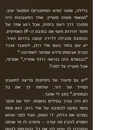
בלילה, אתגר (איש המחשבים) התקשר שוב. 
"מצאתי משהו מעניין. אחד החשבונות היה 
מחובר דרך רשת ביתית, אבל רגע אחד של 
חוסר זהירות חשף את כתובת ה-IP האמיתית. 
הכתובת מובילה לדירה קטנה בדרום העיר. 
יש שם בחור בשם אלי רוזן, לשעבר עובד 
חברת אבטחת מידע שפוטר לאחרונה."
"הבנאדם הזה כנראה רודף אחריו," אמרתי, 
אבל מעניין על למה?
"יש גם תיעוד של ניסיונות פריצה לחשבון 
המייל של דור, שלחתי לך את כל 
הנתונים." כתב לי אתגר.
לא היה צורך במילים נוספות. יחד עם חוקר 
נוסף נסענו לכתובת של אלי רוזן. הוא פתח 
בפנינו את הדלת, די המום, ועוד לפני שהוא 
הספיק להבין מה קורה – סיפרנו לו מי אנחנו 
והסברנו לו שיש לנו את כל ההוכחות לגשת 