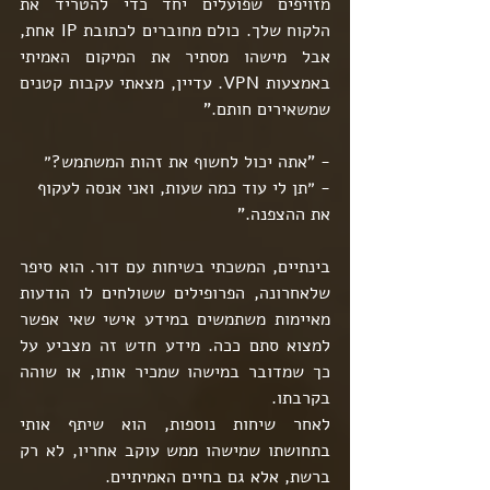
מזויפים שפועלים יחד כדי להטריד את 
הלקוח שלך. כולם מחוברים לכתובת IP אחת, 
אבל מישהו מסתיר את המיקום האמיתי 
באמצעות VPN. עדיין, מצאתי עקבות קטנים 
שמשאירים חותם."
- "אתה יכול לחשוף את זהות המשתמש?״
- ״תן לי עוד כמה שעות, ואני אנסה לעקוף 
את ההצפנה."
בינתיים, המשכתי בשיחות עם דור. הוא סיפר 
שלאחרונה, הפרופילים ששולחים לו הודעות 
מאיימות משתמשים במידע אישי שאי אפשר 
למצוא סתם ככה. מידע חדש זה מצביע על 
כך שמדובר במישהו שמכיר אותו, או שוהה 
בקרבתו.
לאחר שיחות נוספות, הוא שיתף אותי 
בתחושתו שמישהו ממש עוקב אחריו, לא רק 
ברשת, אלא גם בחיים האמיתיים.