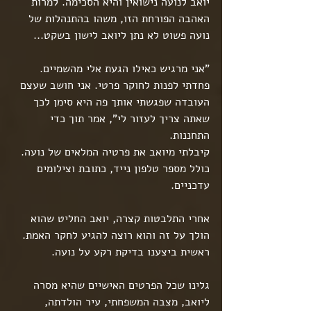
יואב לנועה נישואין והיא הסכימה. למרות 
האהבה הפורחת הזו, משהו בהתנהלות של 
נועה פשוט לא נתן ליואב לישון בשקט...
"אני מרגיש כאילו הגעת אלי מהשמיים. 
פחדתי לפנות לחוקר פרטי. אני חושב שעצם 
העובדה שפגשתי אותך פה היא סימן לכך 
שאתה צריך לעזור לי", אמר תוך כדי 
התחננות.
קיבלתי מיואב את פרטיה המלאים של נועה. 
כולל מספר טלפון נייד, כתובת וצילומים 
עדכניים.
אחרי התלבטות קצרה, יואב החליט שהוא 
הולך על זה והוא רוצה להגיע לחקר האמת.
ראשית ביצענו בדיקת רקע על נועה.
גלינו שכל הפרטים האישיים שהיא מסרה 
ליואב, מצבה המשפחתי, עיר הולדתה, 