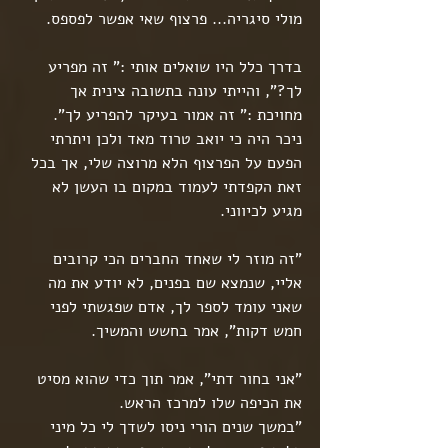
מולי סיגריה... פרצוף שאי אפשר לפספס.
בדרך כלל היו שואלים אותי :" זה מפריע 
לך?", והייתי עונה בתשובה צינית אך 
מחויכת :" זה אמור בעיקר להפריע לך".
ניכר היה כי יואב טרוד מאד ולכן ויתרתי 
הפעם על הפרצוף הלא מרוצה שלי, אך בכל 
זאת הקפדתי לעמוד במקום בו העשן לא 
מגיע לכיווני.
"זה מוזר לי שאחד החברים הכי קרובים 
אליי, שנמצא שם בפנים, לא יודע את מה 
שאני עומד לספר לך, אדם שפגשתי לפני 
חמש דקות", אמר בחשש והמשיך.
"אני בחור דתי", אמר תוך כדי שהוא מסיט 
את הכיפה שלו למרכז הראש.
"במשך שנים הורי ניסו לשדך לי כל מיני 