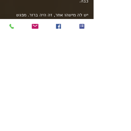
כבה.
יש לה מישהו אחר, זה היה ברור. מפגש 
בשעות הזו, לא יכול היה להיות תמים.
רצינו לזהות את פניו של המאהב, והבנו שיש 
לנו המתנה ארוכה לפנינו. אבל עוד הפתעה 
חיכתה לנו.
 אחרי חצי שעה נדלק שוב האור, והגבר 
נראה יוצא החוצה.
ייתכן וזה לא משהו שחשבנו?!
מספר דקות לאחר מכן ....הגיע עוד גבר 
והתסריט חזר על עצמו.
"אוי ואבוי חשבתי לעצמי, זה הרבה יותר 
גרוע ממה שחשבנו".
במהלך הערב יצאו ונכנסו לדירה של נועה 
עשרה גברים שונים, ואף אחד מהם לא יצא 