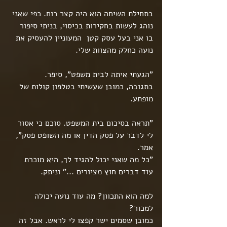
בתחילת השיחה הוא היה קצר רוח. כפי שאני 
נוהג לעשות בחקירות בכיסוי, בניתי סיפור 
בו אני בעל עסק קטן  המעוניין להעסיק את 
נועה כחלק מהצוות שלי.
"הגעתי איתה לבית משפט", סיפר.
בתגובה, כמובן שעשיתי בטלפון קולות של 
מופתע.
"תראה בסיכום בית המשפט. סוכם כי אסור 
לי לדבר על פסק הדין או מה השופט פסק", 
אמר.
"כל מה שאני יכול להגיד לך, היא מוכרת 
עוד דברים חוץ מציורים ..." וניתק.
למה הוא התכוון? מה עוד נועה יכולה 
למכור?
כמובן שסמים ישר קפצו לי לראש. אבל זה 