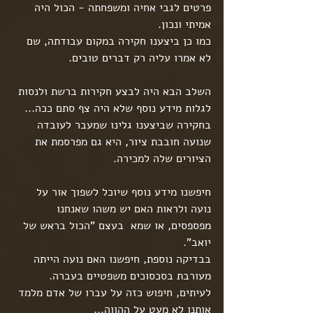
פרטים לגבי אחיה ומשפחתה - הכול היה 
אמיתי ונכון.
כמו כן ביצענו חקירה במקום עבודתה, שם 
לא אמרו עליה רק דברים טובים.
השלב הבא היה לבצע חקירות ברשת ולנסות 
לגלות מידע נוסף שלא היה צף סתם ככה...
בחקירה שביצענו גלינו שמעבר לעובדה 
שנועה חובבת ציור, היא גם מפרסמת את 
הציורים שלה למכירה.
חיפשנו מידע נוסף שיוכל לשפוך אור על 
נועה ולראות האם יש משהו שאנחנו 
מפספסים, או שמא  בעצם "הכול בראש של 
יואב".
בבדיקה נוספת, חיפשנו האם נועה הייתה 
מעורבת בסכסוכים משפטיים בעברה. 
לעיתים, חיפוש כזה על עברו של אדם מלמד 
אותנו לא מעט על ההווה...