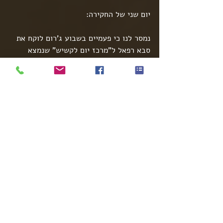
יום שני של החקירה:
נמסר לנו כי פעמיים בשבוע ג'רום לוקח את 
סבא רפאל ל"מרכז יום לקשיש" שנמצא 
בסמוך לביתו.
ביצענו מעקב אחריהם בדרכם הלוך וחזור, 
מהמרכז יום לקשיש.
חיפשנו לרמזים להתנהגות בעייתית של 
ג'רום עם סבא רפאל, האמנו שייתכן וגם 
מחוץ לבית נוכל לזהות משהו במגע, בדיבור 
או כל רמז למה שקורה לסבא.
לא מצאנו שום דבר כזה.
הבנו שמשהו אחר קורה פה... והיה לי חשד 
במה מדובר.
המשך הסיפור בעוד כמה ימים.