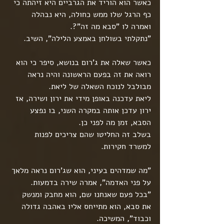
כאשר הוא הוריד את הגרביים היא זיהתה כי 
כף הרגל שלו ממש כחולה, היא נבהלה 
ואמרה לו "סבא מה זה"?.
"נתקלתי בשולחן באמצע הלילה", השיב.
כאשר שאלה את ג'רום בנושא, סיפר כי הוא 
רואה את זה בפעם הראשונה והיה נראה 
מבולבל לנוכח השאלה של ליאת.
ליאת עדכנה באופן מידי את ירון ושירה, אז 
ירון עדכן אותה במקרה השני, בו נפצע 
הסבא, זמן מה לפני כן.
בשלב זה החליטו שהם צריכים לפנות 
למשרד חקירות.
"מה שמדהים בעיני, הוא שג'רום נראה מלאך 
על פני האדמה", אמרה שירה בדמעות.
"בכל פעם שאנחנו שם, הוא מחבק ומנשק 
את סבא, הוא מתייחס אליו באהבה גדולה 
וכבוד", המשיכה.