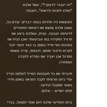
"זה יעבוד לדעתך?", שאל אלכס.
"נאלץ לחכות ולראות", השבתי.
התוצאות היו תלויות בכמה דברים. קודם כל, 
שאכן אלכס צמצם את רשימת החשודים 
לרשימה הנכונה. שנית, שאלכס ביצע את 
תרגיל החקירה כמו שביקשתי ואכן הניח את 
כתובות האי מייל באופן בו הצד השני יוכל 
לקרוא ולזכור אותם. ולבסוף, צריך שאותו 
המרגל אכן יעביר את המידע לחברה 
המתחרה.
חיברתי את כל חשבונות המייל לטלפון הנייד 
שלי כיוון שרציתי לקבל התראה באופן מידי 
כאשר תתקבל הודעה.
חלפו יומיים - וכלום.
ביום השלישי אלכס זימן אותי למפעל, בכדי 