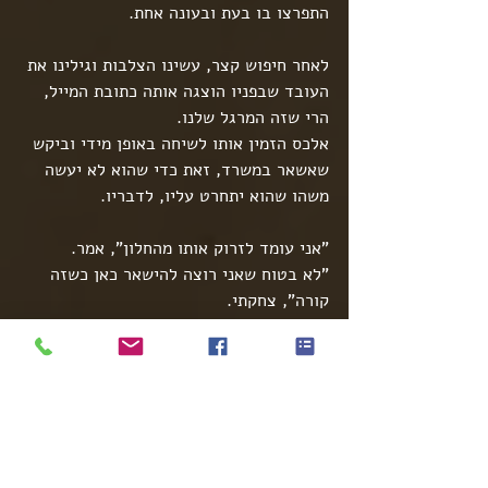
התפרצו בו בעת ובעונה אחת.
לאחר חיפוש קצר, עשינו הצלבות וגילינו את 
העובד שבפניו הוצגה אותה כתובת המייל, 
הרי שזה המרגל שלנו.
אלכס הזמין אותו לשיחה באופן מידי וביקש 
שאשאר במשרד, זאת כדי שהוא לא יעשה 
משהו שהוא יתחרט עליו, לדבריו. 
"אני עומד לזרוק אותו מהחלון", אמר.
"לא בטוח שאני רוצה להישאר כאן כשזה 
קורה", צחקתי.
לפני שנכנס העובד, אמרתי לאלכס שיש לו 
אפשרות נוספת במקום לפטר את העובד.
שסיימתי להשלים את דבריי, העובד נכנס 
לחדר. אלכס הבהיר לו שהוא נתפס. העובד 
כמובן ניסה להכחיש תחילה, אך מהר מאד 
הודה ופרץ בבכי.