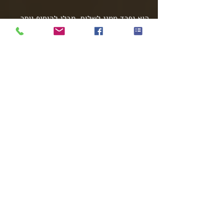
הוא נפרד ממני לשלום, מבלי להוסיף יותר 
מידי.
אחרי שבועיים רז התקשר אלי, הסביר שכעת 
הכל ברור לו.
הייתה לו שיחה עם הוריו בה הוא סיפר להם 
שהוא יודע שהוא מאומץ. הם היו בהלם, 
והתעניינו מאד איך הוא גילה זאת. הוא 
כמובן לא סיפר להם.
הם סיפרו לו שבתקופה האחרונה, על רקע 
הגעתו לגיל 18,  הם היו מנהלים ריבים קשים 
על האפשרות שלו לפתוח את תיק האימוץ. 
הוויכוח ביניהם התנהל על איך צריך לספר 