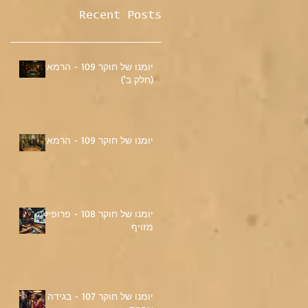
Recent Posts
יומנו של חוקר 109 - הרמאי
(חלק ב')
יומנו של חוקר 109 - הרמאי
יומנו של חוקר 108 - פרופיל
מזויף
יומנו של חוקר 107 - בגידה