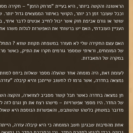
הראשונה והקשה ביותר, היא בעיית "מרחק הזמן" – חקירה מסו
וככל שעובר זמן רב יותר, הקושי באיתור הממצאים גדול יותר. ש
שוטר או גורם אכיפת חוק אשר יכול לחייב אנשים לדבר איתי, ב
העניין העובדתי, האם יש ברשותי את האפשרות לגלות משהו אח
האם עצם החקירה שלי לא תעורר במשפחה תקוות שווא ? התחלתי
של המומחים, וראיתי שמספר גורמים חקרו את התיק, כאשר מרבי
במקרה של התאבדות.
לעומת זאת, היה מומחה אחד שהעלה מספר שאלות ביחס למוות של
נמצאה בחדרה, אשר גרמו לו לחשוב שייתכן והיא קיבלה "עזרה"
חן נמצאה בחדרה כאשר חבל קשור מסביב לצווארה, והקצה השנ
של החדר. היו מספר אפשרויות – מישהו רצח את חן וגרם לזה ל
ט 1
ט 1
מדובר במשחק כלשהו שהשתבש, והאפשרות הנוספת היא שאולי 
ט 1
ט 1
אחת מהסיבות שבגינן חשב המומחה כי היא קיבלה עזרה, הייתה
ט 1
גבוהה בכדי להגיע לתקרת החדר, וכי ובסביבת החדר בו נמצאה 