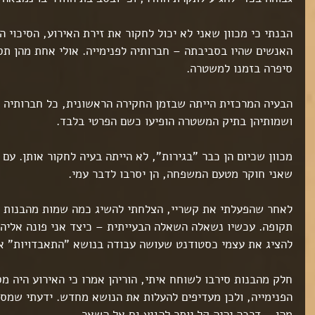
ט 1
ט 1
ט 1
הבנתי כי מכוון שאני לא יכול לחקור את זירת האירוע, הסיכוי ה
האנשים שהיו בסביבתה – חברותיה לפנימייה. אולי אחת מהן תספ
סיפרה בזמנו למשטרה.
ט 1
הבעיה המרכזית הייתה שבזמן החקירה הראשונית, כל חברותיה של
ושמותיהן בתיק המשטרה הופיעו כשם הפרטי בלבד.
ט 1
ט 1
מכוון שכיום הן כבר "בגירות", לא הייתה בעיה לחקור אותן. עם
ט 1
שאני חוקר מטעם המשפחה, הן יסרבו לדבר עמי.
ט 1
לאחר שהפעלתי את קשריי, הצלחתי להשיג כמה שמות מהבנות ש
ט 1
ט 1
תקופה. עכשיו נשאלה השאלה הבעייתית – כיצד אני פונה אליהן
ט 1
להציג את עצמי כסטודנט שעושה עבודה בנושא "התאבדויות" אצ
ט 1
ט 1
חלק מהבנות סירבו לשוחח איתי, הוריהן אמרו כי האירוע היה מ
ט 1
הפנימייה, ולכן מעדיפים להעלות את הנושא מחדש. ידעתי שמספ
ט 1
ט 1
מהן – דרכה יהיה קל יותר להגיע גם אל השאר.