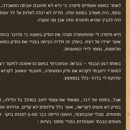
לאחר כמעט שעתיים סיפרה כי היא לא חושבת שבתה התאבדה, וכ
נוסף, היה מעורב במוות שלה. ולריה לא יכלה לעלות על דל שפתי
היה להבין שהיא חושדת שזה אכן מה שקרה.
היא סיפרה לי שהמשטרה סגרה את התיק בטענה כי מדובר בהתאב
אשר יעידו על רצח. בשלב זה ולריה הניחה בפניי את התיק המש
מלחמות, נמסר לידי המשפחה.
באותו רגע הבנתי – כנראה שנשכרתי בפעם הראשונה לחקור רצח
למשרד וישבתי לקרוא את תיק המשטרה, חשבתי שאשב לקרוא א
שלוקח לי בדרך-כלל בממוצע.
אבל, בסופו של דבר, מצאתי את עצמי יושב במהלך כל הלילה, ו
בתיק לא פשוט לקריאה, אשר כלל צילומים לא קלים, עדויות של
מומחים. מבלי שהבחנתי, השעה
פעמים הבנתי שעומדות בפניי מספר בעיות :