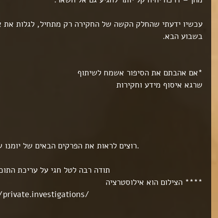
ט 1
עכשיו ידעתי שהחלק הקשה של החקירה רק מתחיל, לגלות את א
ט 1
בשבוע הבא.
ט 1
ט 1
*אם אהבתם את הסיפור אשמח לשיתוף
שרגא איסוף מידע וחקירות
ט 1
ט 1
** רוצים לראות את הפרקים הבאים של יומנו של חוקר, תעשו "לייק" לעמוד.
ט 1
***תודה רבה לטל חגי על עריכת התוכן & לעמיחי שרגא על הצילום 
**** הצילום הוא אילוסטרציה
ט 1
rivate.investigations/