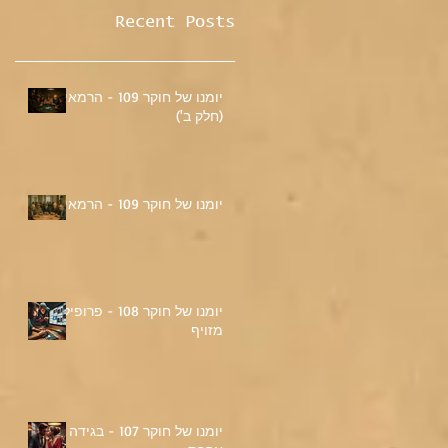
Recent Posts
יומנו של חוקר 109 - הרמאי
(חלק ב')
יומנו של חוקר 109 - הרמאי
יומנו של חוקר 108 - פרופיל
מזויף
יומנו של חוקר 107 - בגידה