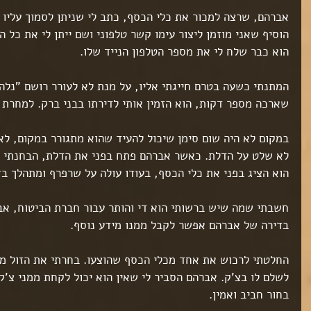
ט 1
אברהם, שרצה למכור את כלי הכסף, כתב לי שניתן לסמוך עליו ו
הוסיף שאני מוזמן ליצור עימו קשר טלפוני ושם ייתן לי את כל 
ט 1
הוא כבר שלח לי את מספר הטלפון הנייד שלו.
ט 1
ט 1
המתנתי כשעה בטרם חייגתי אליו, על מנת לא לעורר רושם "נלה
שארכה מספר דקות, הוא הזמין אותי לדירתו בבני ברק. למחרת 
ט 1
במקום לא היה שום סימן שיכול להעיד שהוא מתגורר במקום, לא
לא שלט על הדלת. כאשר אברהם פתח בפני את הדלת, הבחנתי מיד
הוא הציג בפני את כלי הכסף, בעודו עולה על שרפרף ומתהלך בד
ט 1
חשבתי שמה שיש ברשותי הוא די והותר עבור חברת הביטוח, אב
בדירה של אברהם אפשר לקבל ממנו מידע נוסף.
ט 1
החלטתי לרכוש את אחד מכלי הכסף שהוצעו. בחרתי את הזול מב
ט 1
לשלם לו בצ'ק. אברהם הסביר לי שאין הוא יכול לקחת ממני צ'
בחור חביב ואמין.