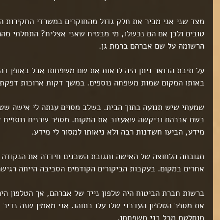
מצד שני אני מכיר את חלק גדול מהחוקרים במשרדי החקירות ה
טובים ולכן אם הם נכשלו, מי מבטיח שאני אצליח? התחלתי מה
הרשומה על שם אברהם ברמת גן.
על תיבת הדואר ניתן היה לראות את שם משפחתו אבל באופן דהוי
באותו המקום שמות משפחה נוספים. במשך דקות ארוכות דפקתי
שמעתי שיש תנועה בתוך הבית. בשלב מסוים ענתה לי אישה שטע
בשם אברהם וביקשה שאעזוב את המקום. מספר שכנים נוספים אש
מידע, הביעו חשדנות רבה ולא ניאותו למסור לי מידע.
תגובתה הלחוצה של האישה ותגובת השכנים חידדה את הנקודה כ
אחרים במקום. בעקבות הביקורים הקודמים הסביבה הייתה רגישה מ
ברשות חברת הביטוח היה טלפון נייד של אברהם, אך הטלפון היה 
את מספר הטלפון העדכני שלו עלו בתוהו. אני מאמין שזה נדיר 
מוחלטת מכל בני משפחתו.