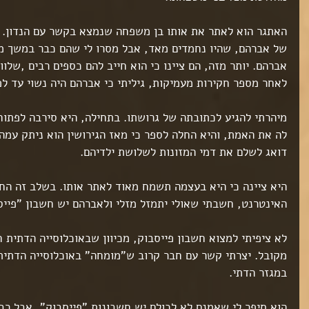
האתגר הוא לאתר את אותו בן משפחה שנמצא בקשר עם הנדון. פ
של אברהם, שהיו נחמדים מאד, אבל מסרו לי שהם כבר במשך מ
אברהם. יותר מזה, הם ציינו כי הוא חייב להם כספים רבים ,שלוו
לאחר מספר חקירות מעמיקות, גיליתי כי אברהם היה נשוי עד לפ
מיהרתי להגיע לכתובתה של גרושתו. בתחילה, היא סירבה לפתוח
לה את האמת, והיא החלה לספר כי מאז הגירושין הוא ניתק עמה
דואג לשלם את דמי המזונות לשלושת ילדיהם.
היא ציינה כי היא בעצמה תשמח מאוד לאתר אותו. בשלב זה הח
האינטרנט, חשבתי שאולי יתמזל מזלי ולאברהם יש חשבון "פייס
לא ציפיתי למצוא חשבון פייסבוק, מכיוון שבאוכלוסייה הדתית ח
ט 1
ט 1
מקובל. יצרתי קשר עם חבר קרוב ש"מומחה" באוכלוסייה הדתית
ט 1
במגזר הדתי.
ט 1
ט 1
הוא סיפר לי שאמנם לא לכולם יש חשבונות "פייסבוק", אבל רבי