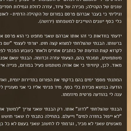
ט 1
שונים של הקהילה; מכירה של ציוד, עזרה לזולת וגמילות חסדים
ט 1
ט 1
וגיליתי כי בעבר אברהם פרסם בפורום של הקהילה הדתית- לאומי
כלי כסף ישנים השייכים למשפחתו (ירושה).
ט 1
ידעתי בוודאות כי זהו אותו אברהם שאני מחפש כי הוא פרסם את
ברשותו. הבנתי שהצלחתי למצוא קצה חוט. יצרתי לעצמי "שם 
לקרוא קצת הודעות של כותבים אחרים ולאחר כשבוע הפכתי לפעי
ט 1
משתמשים, תמכתי בהם, הצעתי עזרה וכדומה. הבנתי שאם אפנה 
ט 1
מאוד. לכן, קיוויתי כי אם אהיה משתמש פעיל בפורום, פנייה אי
ט 1
ט 1
המתנתי מספר ימים בהם בדקתי את הפורום בתדירות יומית, ואז
הודעה בנושא מכירת כלי כסף. מיד פניתי אליו כי אני מעוניין ל
ט 1
ט 1
ענה לי בהודעה פרטית מיוזמתו.
ט 1
ט 1
הבנתי שהצלחתי "לדוג" אותו. רק הבנתי שאני צריך "למשוך את
ט 1
"לא ייפול בחזרה למים" וייעלם. בתחילה כתבתי לו שאני חושש 
ט 1
מאנשים שאני לא מכיר, וגרמתי לו לחשוב שאני בעצם לא כל כך
ט 1
ט 1