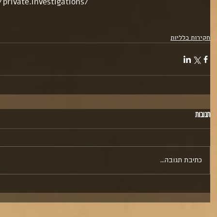
rivate.investigations/
חקירות כלליות
תגובות
כתיבת תגובה...