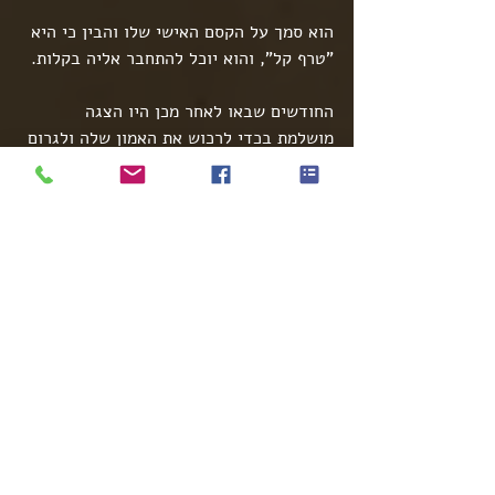
הוא סמך על הקסם האישי שלו והבין כי היא 
"טרף קל", והוא יוכל להתחבר אליה בקלות.
החודשים שבאו לאחר מכן היו הצגה 
מושלמת בכדי לרכוש את האמון שלה ולגרום 
לה לתת לו כסף.
מהבדיקות שעשינו התברר כי שירה היא לא 
האישה הראשונה, והוא עשה זאת בעבר 
לנשים תמימות אחרות שנפלו בפח.
לאחר שמצאתי את פרטיו המלאים של נועם, 
איתרתי עבור שירה פרטים ביחס לנכסים 
שרשומים על שמו ועל שם הוריו (שהתברר 
כי הם חיים ונושמים).
היא מיד הגישה תביעה באמצעות עו"ד בכדי 
לקבל את כספה.