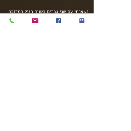
נשארתי עם שני גברים בטווח הגיל המדובר.
בסיוע הרשת החברתית ביצעתי חיפושים 
זריזים והצלחתי להגיע לתמונות של שני 
הגברים הללו, הצגתי בפני צחי את הצילומים 
שהראה אותם לבתו, והיא אמרה כי הם בכלל 
לא דומים לבחור המדובר.
איך זה יכול להיות? האם יכול להיות שאותו 
עובד נתן שם מזויף?
את מה שהצלחתי לגלות, אספר בחלק 
השלישי והאחרון בעוד כמה ימים ...