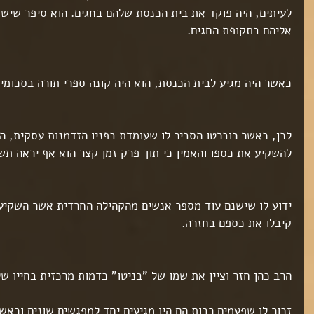
לעיתים, היה פוקד את בית הכנסת שלהם בחגים. הוא סיפר שיש 
אליהם בתקופת החגים.
כאשר היה מגיע לבית הכנסת, הוא היה קונה ספרי תורה בסכומים
לכן, כאשר רוברטו הסביר לו שעומדת בפניו הזדמנות עסקית, ה
להשקיע את כספו והאמין כי תוך פרק זמן קצר הוא אף יראה תש
ידוע לו שישנם עוד מספר אנשים מהקהילה החרדית אשר השקיעו 
קיבלו את כספם בחזרה.
הרב כהן חזר וציין את שמו של "בניטו" כדמות מרכזית בחייו של
זכור לו שפעמים רבות הם היו מגיעים יחד למפגשים שונים וכאשר 