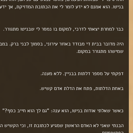
ט 1
בניטו. הוא אמנם לא ידע לומר לי את הכתובת המדויקת, אך ידע
ט 1
ט 1
כבר למחרת יצאתי לדרכי, למקום בו נמסר לי שבניטו מתגורר.
ט 1
היה מדובר בבית די מבודד באזור עירוני, בסמוך לבני ברק. במבט
שמישהו מתגורר במקום.
ט 1
ט 1
ט 1
דפקתי על מספר דלתות בבניין. ללא מענה.
ט 1
באחת הדלתות, פתח את הדלת אדם קשיש.
ט 1
ט 1
ט 1
ט 1
כאשר שאלתי אודות בניטו, הוא ענה: "גם לך הוא חייב כסף?"
ט 1
ט 1
הבנתי שאני לא האדם הראשון שמגיע לכתובת זו, וכי הקשיש ה
ט 1
ט 1
הפתאומיים.