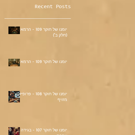
Recent Posts
יומנו של חוקר 109 - הרמאי
(חלק ב')
יומנו של חוקר 109 - הרמאי
יומנו של חוקר 108 - פרופיל
מזויף
יומנו של חוקר 107 - בגידה