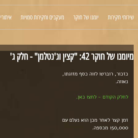
שירותי חקירות
יומנו של חוקר
מעקבים וחקירות סמויות
איתורי
מיומנו של חוקר 42: "קצין וג'נטלמן" - חלק ג'
כזכור, רוברטו לווה כסף מזוגתו, 
נאווה.
לחלק הקודם - לחצו כאן.
זמן קצר לאחר מכן הוא נעלם עם 
150,000 מכספה.