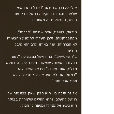
אולי לעדכן את זוגתו? אבל הוא האמין 
שלאחר תגובתו התקיפה רויטל תבין את 
הרמז, והנושא יהיה מאחוריו.
מיכאל, באופיו, אדם שנוטה "לברוח" 
מקונפליקטים, ולכן העדיף להימנע מהבעיות 
לא הכרחיות. עוד באותו ערב הוא קיבל 
הודעה
ב"ווטאס-אפ", בה רויטל כתבה לו: "זאת 
הפעם הראשונה שמישהו מסרב לי. זה דווקא 
מדליק אותי מאוד." מיכאל השיב לה: 
"רויטל, אני לא מעוניין. אני מבקש שלא 
תפני אלי יותר."
אז זה היכה בו. הוא הבין שאין בכוונתה של 
רויטל להעלם, והוא החליט שלמחרת בבוקר 
הוא ניגש אל מנהלו ומספר לו הכול.