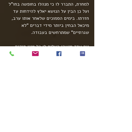
למחרת, התברר לו כי מנהלו בחופשה בחו"ל 
ועל כן הבין על הנושא יאלץ להידחות עד 
חזרתו. בימים הסמוכים שלאחר אותו ערב, 
מיכאל הבחין ביותר מידי דברים "לא 
שגרתיים" שמתרחשים בעבודה.
יום אחד מישהו העלים לו כל מיני תיקים 
שהיו מצויים על שולחנו. בפעם אחרת שחזר 
למשרד, הבחין כי הקפה שלו נשפך על 
השולחן ובמקרה נוסף המחשב שלו נותק 
מהחשמל.
באחד הערבים שרצה לחזור הביתה, ראה 
שמישהו הוציא לו את האוויר מהגלגלים של 
הרכב. מיכאל כעס מאד, הוא כל הזמן חשד 
ברויטל, אבל לא היו לו הוכחות והוא לא ידע 
מה לעשות.
השיא הגיע באחד הימים כאשר יצא 