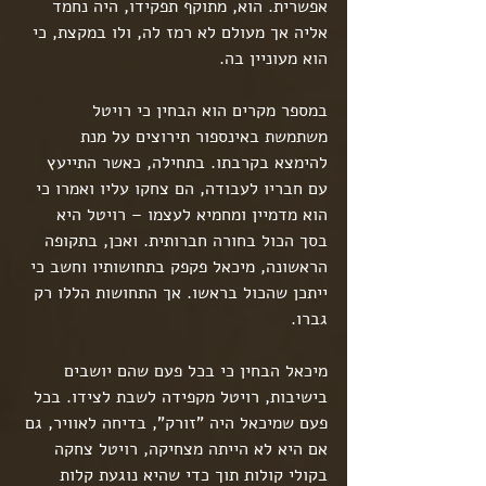
אפשרית. הוא, מתוקף תפקידו, היה נחמד 
אליה אך מעולם לא רמז לה, ולו במקצת, כי 
הוא מעוניין בה.
במספר מקרים הוא הבחין כי רויטל 
משתמשת באינספור תירוצים על מנת 
להימצא בקרבתו. בתחילה, כאשר התייעץ 
עם חבריו לעבודה, הם צחקו עליו ואמרו כי 
הוא מדמיין ומחמיא לעצמו – רויטל היא 
בסך הכול בחורה חברותית. ואכן, בתקופה 
הראשונה, מיכאל פקפק בתחושותיו וחשב כי 
ייתכן שהכול בראשו. אך התחושות הללו רק 
גברו.
מיכאל הבחין כי בכל פעם שהם יושבים 
בישיבות, רויטל מקפידה לשבת לצידו. בכל 
פעם שמיכאל היה "זורק", בדיחה לאוויר, גם 
אם היא לא הייתה מצחיקה, רויטל צחקה 
בקולי קולות תוך כדי שהיא נוגעת קלות 