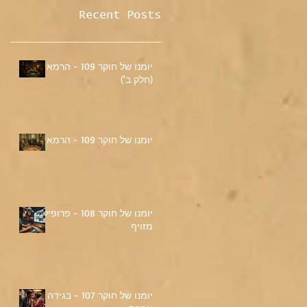
Recent Posts
יומנו של חוקר 109 - הרמאי
(חלק ב')
יומנו של חוקר 109 - הרמאי
יומנו של חוקר 108 - פרופיל
מזויף
יומנו של חוקר 107 - בגידה