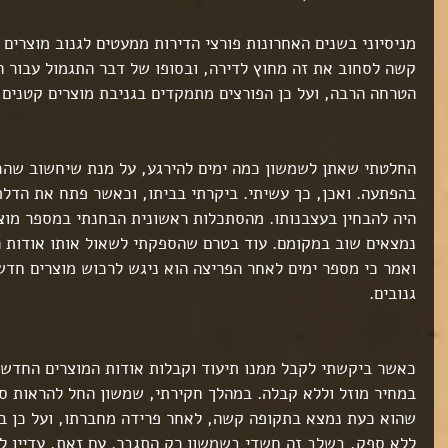
מניסיוני בשנים האחרונות פורצי הדירות ממעטים לגנוב מוצרים
קשה לסחוב את זה מחוץ לדירה, ובסופו של דבר התגמול עבור ה
הטרחה הרבה, ועל כן הפורצים מתמקדים בגניבת מוצרים קטנים א
החלטתי שאתן לשמשון כמה ימים להירגע, על מנת שיחשוב שהכו
בהפתעה. ואכן, כך עשיתי. ביקרתי בביתו, וכאשר פתח את הדלת 
היה להבחין בעצבנותו. מהסתכלות ראשונית הבחנתי במספר מוצרי
נמצאים שוב במקומם. עוד בטרם שהספקתי לשאול אותו אודות ה
ואמר כי מספר ימים לאחר הפריצה הוא ניגש לרכוש מוצרים חדשי
גנובים.
כאשר ביקשתי לקבל ממנו תיעוד וקבלות אודות המוצרים החדשים
במחיר מוזל וללא קבלה. במהלך חקירתי, שמשון החל להראות סימ
שהוא כעת נמצא בתקופה קשה, לאחר פרידה מחברתו, ועל כן ב
ללא ספק, בשלב זה חשדי בשמשון רק התגבר. עם זאת, עדיין לא