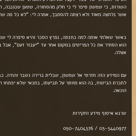
ט 1
השורות, כי שמשון סיפר לי כי חלק מהסחורה, שטען שנגנבה, הו
ט 1
ט 1
אשר נלחצה מאוד ולא רצתה להסתבך, אמרה לי: "לא כל מה שהו
ט 1
כאשר שאלתי אותה למה כוונתה, נפרץ הסכר והיא סיפרה לי שמל
הוא הסתיר את כל הפריטים במקום אחר עד "יעבור זעם", אבל בש
אצלה. 
ט 1
ט 1
ט 1
עם המידע הזה חזרתי אל שמשון, שבלית ברירה נשבר והודה. כ
ט 1
לחברת הביטוח, בה הוא מוותר על תביעתו, בתנאי שלא יפתחו הלי
הונאה. 
ט 1
ט 1
ט 1
ט 1
שרגא איסוף מידע וחקירות
ט 1
ט 1
03-5440977 / 050-7404376
ט 1
ט 1