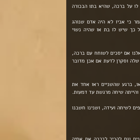
איתרנו את הטלפון של משה לין, בנו של ארנולד ז"ל, וסיפרנו לו על ברכה, שהיא בתו הבכורה 
הוא היה מאוד חביב וקשוב, היה מעט מופתע, מין הסתם, ואמר כי אביו לא היה אדם שנוהג 
להסתיר ממשפחתו מידע ומשום מה אף פעם לא סיפר להם על כך שיש לו בת או שהיה נשוי 
לאחר שאימתנו עמו מספר פרטים הקשורים לעברו של אביו שאלנו אם יסכים לשוחח עם ברכה, 
אחותו, וענה בהתרגשות שכן ושמאוד ישמח לשמוע את הסיפור שלה וסקרן לדעת אם אכן מדובר 
חזרנו לברכה עם הבשורה והחלטנו לעשות שיחת ועידה בווידאו, ברגע שהשניים ראו אחד את 
 והייתה שיחה מרגשת עד דמעות.
גם אני וחוקרת מהמשרד שלי שלקחה חלק בחקירה, היינו שותפים לשיחה ועידה, ושנינו חשבנו 
הם החליטו לשמור על קשר ולהשלים פערים של כל אותן השנים וגם להכיר לברכה את אחיה 