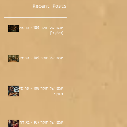
Recent Posts
יומנו של חוקר 109 - הרמאי
(חלק ב')
יומנו של חוקר 109 - הרמאי
יומנו של חוקר 108 - פרופיל
מזויף
יומנו של חוקר 107 - בגידה