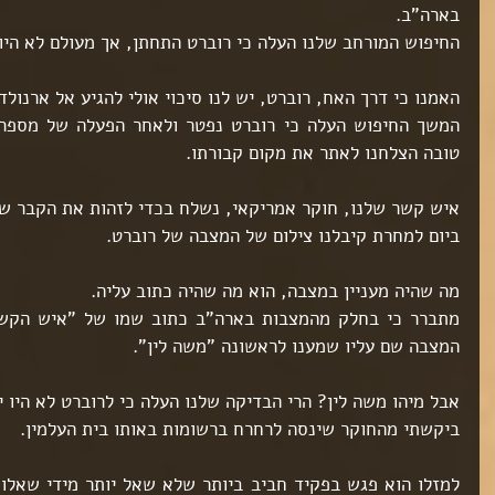
ט 1
בארה"ב.
ט 1
החיפוש המורחב שלנו העלה כי רוברט התחתן, אך מעולם לא היו ל
ט 1
האמנו כי דרך האח, רוברט, יש לנו סיכוי אולי להגיע אל ארנולד
ט 1
טובה הצלחנו לאתר את מקום קבורתו.
ט 1
איש קשר שלנו, חוקר אמריקאי, נשלח בכדי לזהות את הקבר שלו
ביום למחרת קיבלנו צילום של המצבה של רוברט.
ט 1
ט 1
ט 1
מה שהיה מעניין במצבה, הוא מה שהיה כתוב עליה.
ט 1
המצבה שם עליו שמענו לראשונה "משה לין". 
ט 1
ט 1
ט 1
אבל מיהו משה לין? הרי הבדיקה שלנו העלה כי לרוברט לא היו י
ט 1
ביקשתי מהחוקר שינסה לרחרח ברשומות באותו בית העלמין.
ט 1
ט 1
ט 1