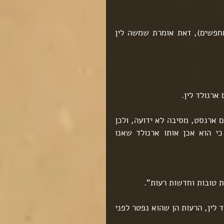
אחיין? אז אם לרוברט היה אח אחד, ארנולד (שאותו אנחנו מחפשים), זאת אומרת שמשה לין 
ארנולד לין.
מידע שעלה בשלב זה כי עם השנים ארנולד הוסיף לשמו את השם ארנסט, מסיבה לא ידועה, ולכן 
הופיע כ"ארנסט ארנולד לין", ולכן תחילה לא היינו בטוחים כי הוא אכן אותו ארנולד שאנו 
 טובות וחדשות רעות".
"הטובות הן שמצאנו את ארנולד לין, שנקרא היום ארנסט ארנולד לין, הרעות הן שהוא נפטר לפני 